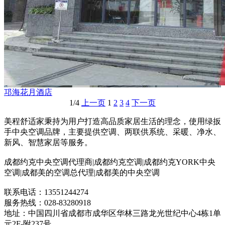
邛海花月酒店
1/4
上一页
1
2
3
4
下一页
美程舒适家秉持为用户打造高品质家居生活的理念，使用绿扳
手中央空调品牌，主要提供空调、两联供系统、采暖、净水、
新风、智慧家居等服务。
成都约克中央空调代理商|成都约克空调|成都约克YORK中央
空调|成都美的空调总代理|成都美的中央空调
联系电话：13551244274
服务热线：028-83280918
地址：中国四川省成都市成华区华林三路龙光世纪中心4栋1单
元2F-附237号